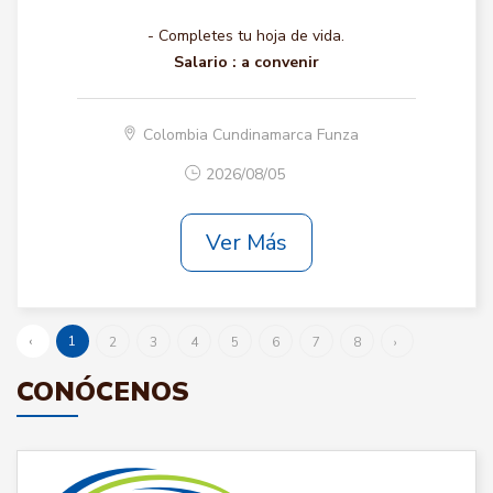
- Completes tu hoja de vida.
Salario :
a convenir
Colombia Cundinamarca Funza
2026/08/05
Ver Más
‹
1
2
3
4
5
6
7
8
›
CONÓCENOS