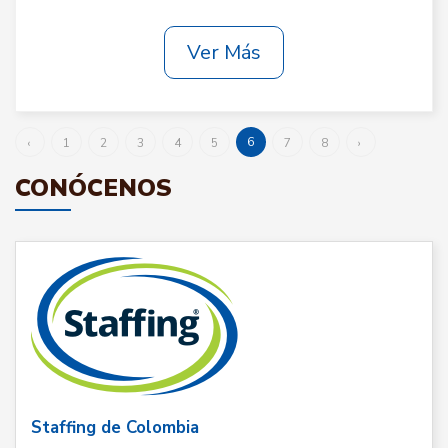
Ver Más
6
‹
1
2
3
4
5
7
8
›
CONÓCENOS
Staffing de Colombia