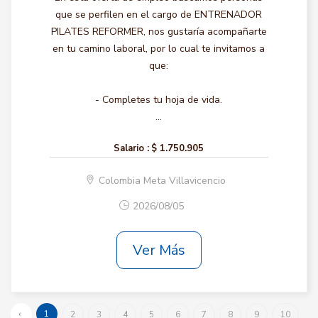
que se perfilen en el cargo de ENTRENADOR
PILATES REFORMER, nos gustaría acompañarte
en tu camino laboral, por lo cual te invitamos a
que:
- Completes tu hoja de vida.
...
Salario :
$ 1.750.905
Colombia Meta Villavicencio
2026/08/05
Ver Más
‹
1
2
3
4
5
6
7
8
9
10