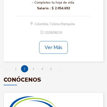
- Completes tu hoja de vida.
Salario :
$ 2.054.692
Colombia Tolima Mariquita
2026/06/19
Ver Más
2
‹
1
3
4
5
›
CONÓCENOS