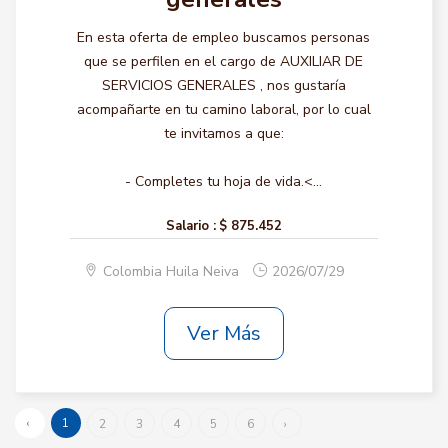
En esta oferta de empleo buscamos personas
que se perfilen en el cargo de AUXILIAR DE
SERVICIOS GENERALES , nos gustaría
acompañarte en tu camino laboral, por lo cual
te invitamos a que:
- Completes tu hoja de vida.<...
Salario :
$ 875.452
Colombia Huila Neiva
2026/07/29
Ver Más
‹
1
2
3
4
5
6
›