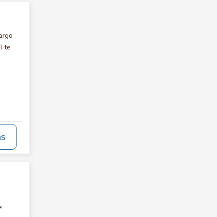
argo
l te
ás
e: