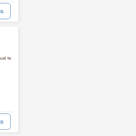
ás
ual te
ás