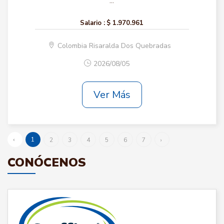
...
Salario :
$ 1.970.961
Colombia Risaralda Dos Quebradas
2026/08/05
Ver Más
‹
1
2
3
4
5
6
7
›
CONÓCENOS