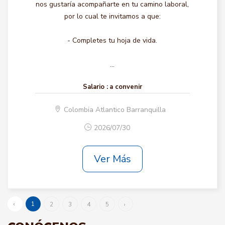
nos gustaría acompañarte en tu camino laboral,
por lo cual te invitamos a que:
- Completes tu hoja de vida.
...
Salario :
a convenir
Colombia Atlantico Barranquilla
2026/07/30
Ver Más
‹
1
2
3
4
5
›