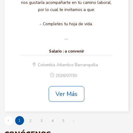
nos gustaría acompañarte en tu camino laboral,
por lo cual te invitamos a que:
- Completes tu hoja de vida.
...
Salario :
a convenir
Colombia Atlantico Barranquilla
2026/07/30
Ver Más
‹
1
2
3
4
5
›