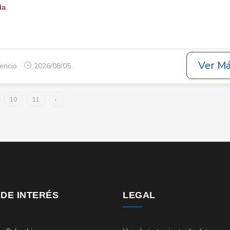
da.
Ver M
cencio
2026/08/05
10
11
›
 DE INTERÉS
LEGAL