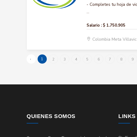
- Completes tu hoja de vi
...
Salario :
$ 1.750.905
Colombia Meta Villavi
‹
1
2
3
4
5
6
7
8
9
QUIENES SOMOS
LINKS