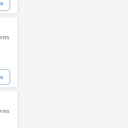
ás
LATES
ás
LATES