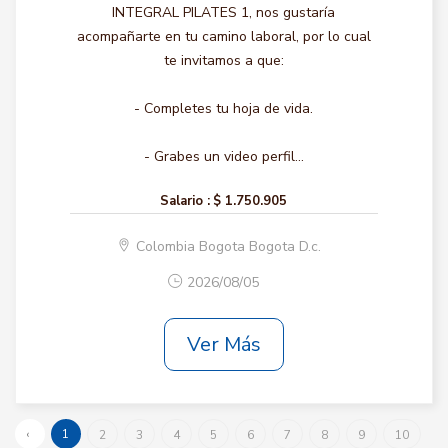
INTEGRAL PILATES 1, nos gustaría
acompañarte en tu camino laboral, por lo cual
te invitamos a que:
- Completes tu hoja de vida.
- Grabes un video perfil...
Salario :
$ 1.750.905
Colombia Bogota Bogota D.c.
2026/08/05
Ver Más
‹
1
2
3
4
5
6
7
8
9
10