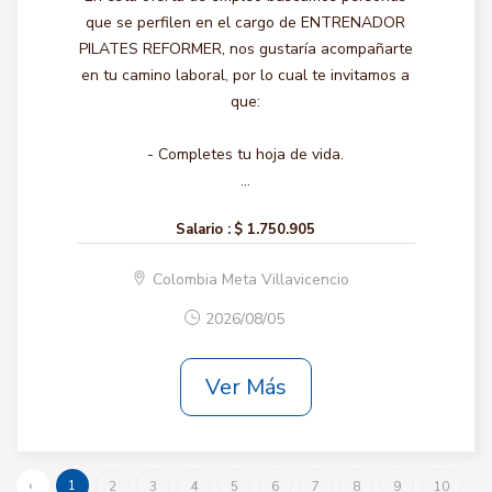
que se perfilen en el cargo de ENTRENADOR
PILATES REFORMER, nos gustaría acompañarte
en tu camino laboral, por lo cual te invitamos a
que:
- Completes tu hoja de vida.
...
Salario :
$ 1.750.905
Colombia Meta Villavicencio
2026/08/05
Ver Más
‹
1
2
3
4
5
6
7
8
9
10