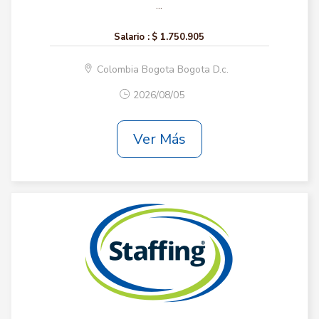
...
Salario :
$ 1.750.905
Colombia Bogota Bogota D.c.
2026/08/05
Ver Más