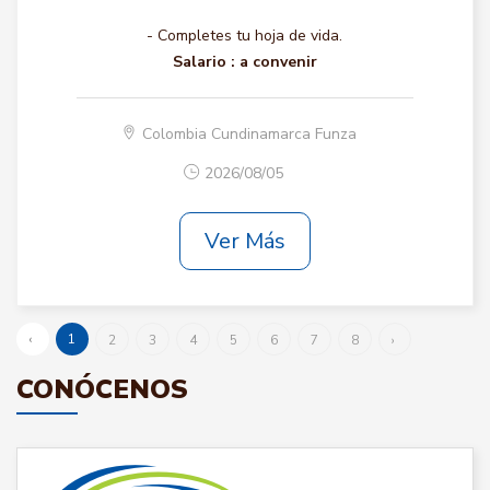
- Completes tu hoja de vida.
Salario :
a convenir
Colombia Cundinamarca Funza
2026/08/05
Ver Más
‹
1
2
3
4
5
6
7
8
›
CONÓCENOS