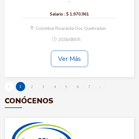
...
Salario :
$ 1.970.961
Colombia Risaralda Dos Quebradas
2026/08/05
Ver Más
‹
1
2
3
4
5
6
7
›
CONÓCENOS