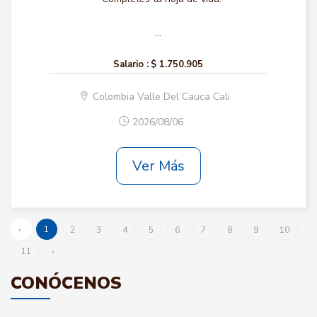
...
Salario :
$ 1.750.905
Colombia Valle Del Cauca Cali
2026/08/06
Ver Más
‹
1
2
3
4
5
6
7
8
9
10
11
›
CONÓCENOS