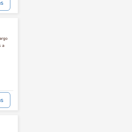
ás
argo
s a
ás