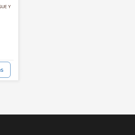
RGUE Y
ás