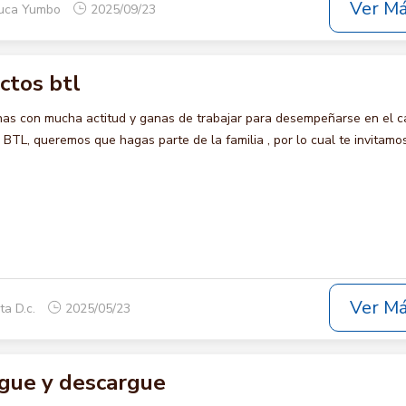
Ver M
auca Yumbo
2025/09/23
ctos btl
s con mucha actitud y ganas de trabajar para desempeñarse en el c
L, queremos que hagas parte de la familia , por lo cual te invitamo
Ver M
ta D.c.
2025/05/23
rgue y descargue