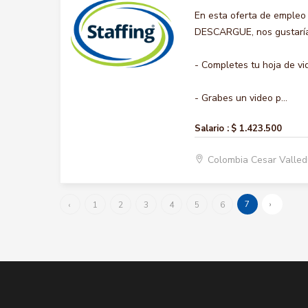
En esta oferta de emple
DESCARGUE, nos gustaría 
- Completes tu hoja de vi
- Grabes un video p...
Salario :
$ 1.423.500
Colombia Cesar Valle
7
›
‹
1
2
3
4
5
6