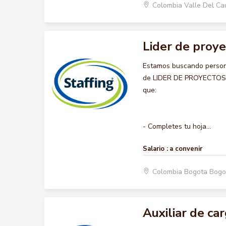
Colombia Valle Del C
Lider de proye
Estamos buscando persona
de LIDER DE PROYECTOS BT
que:
- Completes tu hoja...
Salario :
a convenir
Colombia Bogota Bogo
Auxiliar de ca