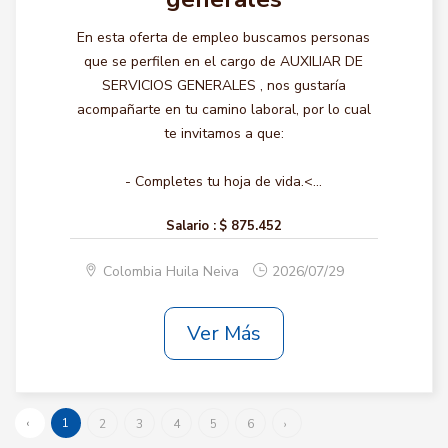
En esta oferta de empleo buscamos personas
que se perfilen en el cargo de AUXILIAR DE
SERVICIOS GENERALES , nos gustaría
acompañarte en tu camino laboral, por lo cual
te invitamos a que:
- Completes tu hoja de vida.<...
Salario :
$ 875.452
Colombia Huila Neiva
2026/07/29
Ver Más
‹
1
2
3
4
5
6
›