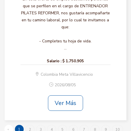
que se perfilen en el cargo de ENTRENADOR
PILATES REFORMER, nos gustaría acompañarte
en tu camino laboral, por lo cual te invitamos a
que:
- Completes tu hoja de vida.
...
Salario :
$ 1.750.905
Colombia Meta Villavicencio
2026/08/05
Ver Más
‹
1
2
3
4
5
6
7
8
9
10