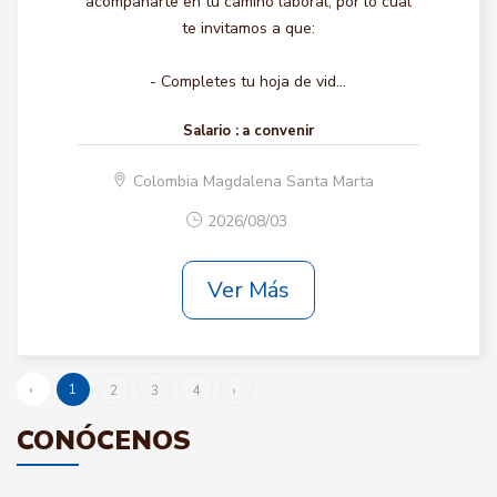
acompañarte en tu camino laboral, por lo cual
te invitamos a que:
- Completes tu hoja de vid...
Salario :
a convenir
Colombia Magdalena Santa Marta
2026/08/03
Ver Más
‹
1
2
3
4
›
CONÓCENOS