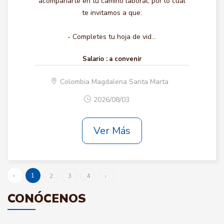
acompañarte en tu camino laboral, por lo cual
te invitamos a que:
- Completes tu hoja de vid...
Salario :
a convenir
Colombia Magdalena Santa Marta
2026/08/03
Ver Más
‹
1
2
3
4
›
CONÓCENOS