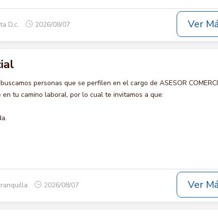
Ver M
ta D.c.
2026/08/07
ial
o buscamos personas que se perfilen en el cargo de ASESOR COMERCI
en tu camino laboral, por lo cual te invitamos a que:
da.
Ver M
rranquilla
2026/08/07