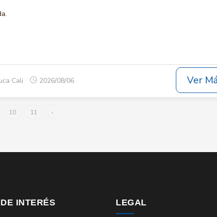
da.
Ver M
uca Cali
2026/08/06
10
11
›
 DE INTERÉS
LEGAL