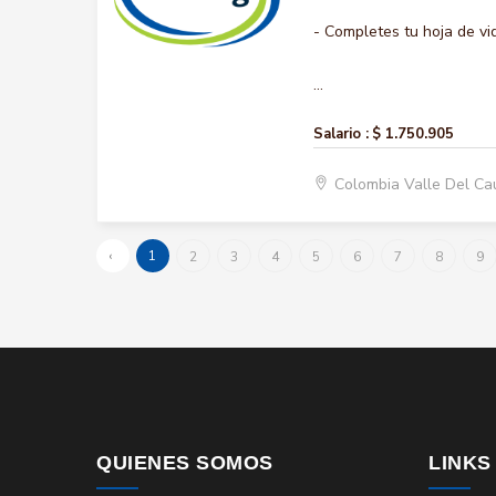
- Completes tu hoja de vi
...
Salario :
$ 1.750.905
Colombia Valle Del Ca
‹
1
2
3
4
5
6
7
8
9
QUIENES SOMOS
LINKS