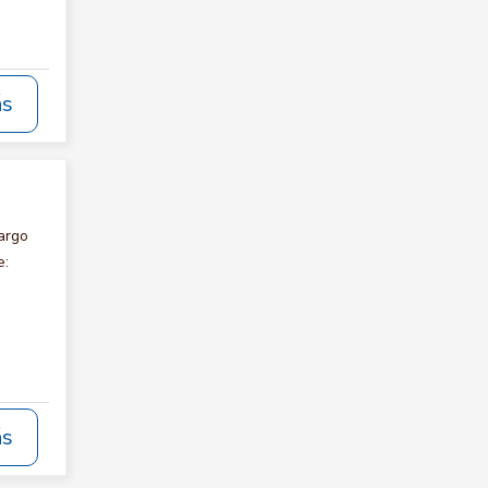
ás
argo
e:
ás