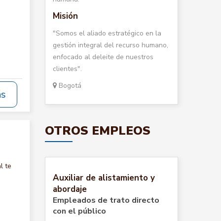
Misión
"Somos el aliado estratégico en la
gestión integral del recurso humano,
enfocado al deleite de nuestros
clientes".
Bogotá
ás
OTROS EMPLEOS
l te
Auxiliar de alistamiento y
abordaje
Empleados de trato directo
con el público