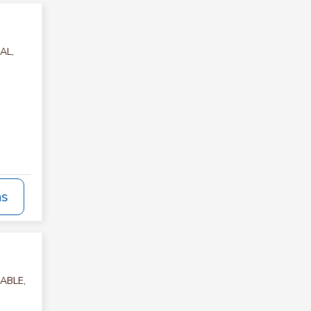
AL,
ás
TABLE,