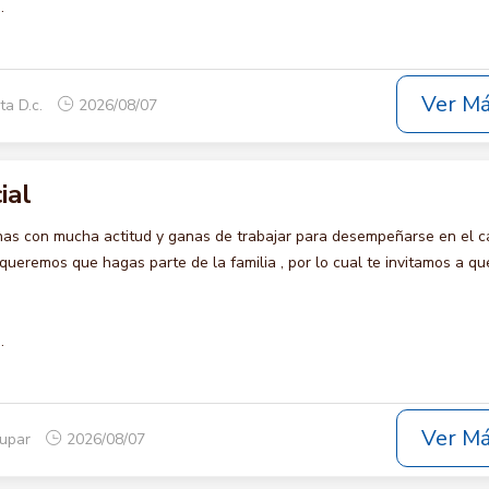
.
Ver M
ta D.c.
2026/08/07
ial
s con mucha actitud y ganas de trabajar para desempeñarse en el c
remos que hagas parte de la familia , por lo cual te invitamos a qu
.
Ver M
dupar
2026/08/07