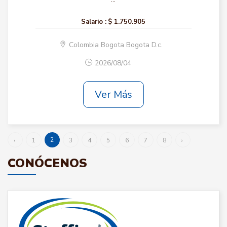
Salario :
$ 1.750.905
Colombia Bogota Bogota D.c.
2026/08/04
Ver Más
2
‹
1
3
4
5
6
7
8
›
CONÓCENOS