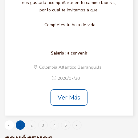
nos gustaría acompañarte en tu camino laboral,
por lo cual te invitamos a que:
- Completes tu hoja de vida.
...
Salario :
a convenir
Colombia Atlantico Barranquilla
2026/07/30
Ver Más
‹
1
2
3
4
5
›