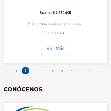
...
Salario :
$ 1.750.905
Colombia Cundinamarca Cajica
2026/08/04
Ver Más
2
‹
1
3
4
5
6
7
8
9
10
›
CONÓCENOS