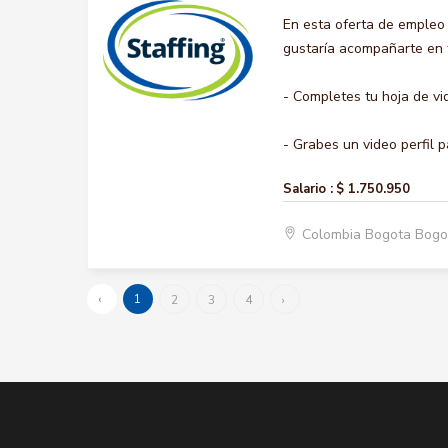
En esta oferta de empleo
gustaría acompañarte en t
- Completes tu hoja de vi
- Grabes un video perfil p
Salario :
$ 1.750.950
Colombia Bogota Bogo
‹
1
2
3
4
›