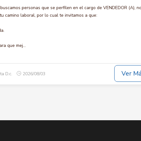
 buscamos personas que se perfilen en el cargo de VENDEDOR (A), n
u camino laboral, por lo cual te invitamos a que:
da.
ara que mej...
Ver M
ta D.c.
2026/08/03