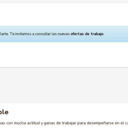
larte. Te invitamos a consultar las nuevas
ofertas de trabajo
.
ble
s con mucha actitud y ganas de trabajar para desempeñarse en el c