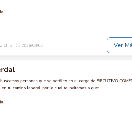
da.
Ver M
ca Chia
2026/08/03
rcial
o buscamos personas que se perfilen en el cargo de EJECUTIVO COME
en tu camino laboral, por lo cual te invitamos a que:
da.