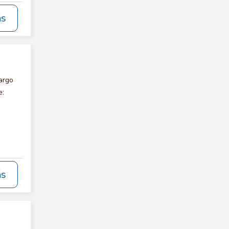
ás
argo
e:
ás