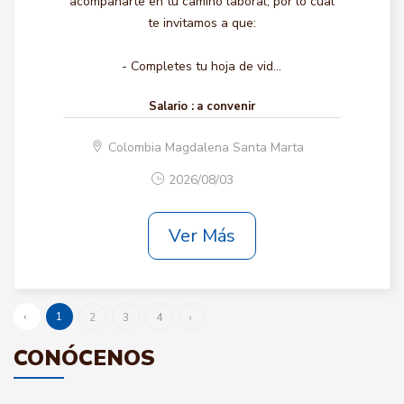
acompañarte en tu camino laboral, por lo cual
te invitamos a que:
- Completes tu hoja de vid...
Salario :
a convenir
Colombia Magdalena Santa Marta
2026/08/03
Ver Más
‹
1
2
3
4
›
CONÓCENOS