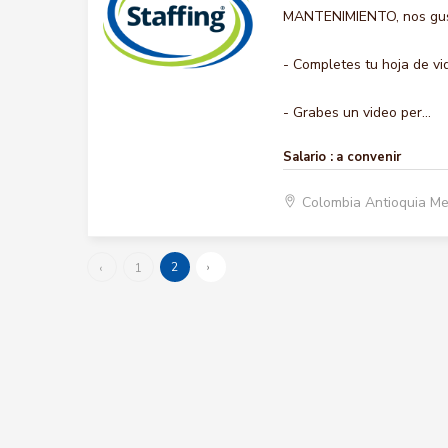
MANTENIMIENTO, nos gusta
- Completes tu hoja de vi
- Grabes un video per...
Salario :
a convenir
Colombia Antioquia Me
2
›
‹
1