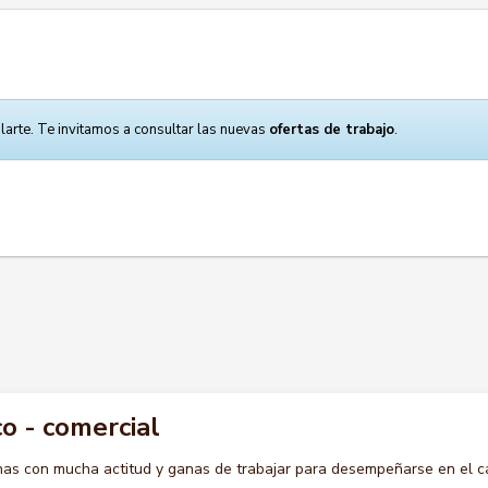
larte. Te invitamos a consultar las nuevas
ofertas de trabajo
.
o - comercial
s con mucha actitud y ganas de trabajar para desempeñarse en el c