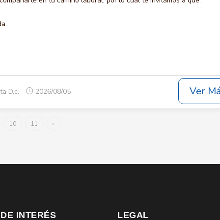
compañarte en tu camino laboral, por lo cual te invitamos a que:
da.
Ver M
ta D.c.
2026/08/05
10
11
›
 DE INTERÉS
LEGAL