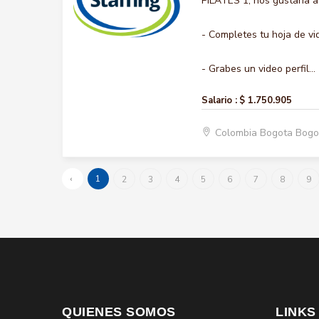
PILATES 1, nos gustaría a
- Completes tu hoja de vi
- Grabes un video perfil...
Salario :
$ 1.750.905
Colombia Bogota Bogo
‹
1
2
3
4
5
6
7
8
9
QUIENES SOMOS
LINKS