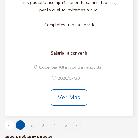
nos gustaría acompañarte en tu camino laboral,
por lo cual te invitamos a que:
- Completes tu hoja de vida.
...
Salario :
a convenir
Colombia Atlantico Barranquilla
2026/07/30
Ver Más
‹
1
2
3
4
5
›