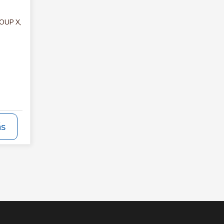
ROUP X,
ás