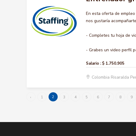
En esta oferta de emple
nos gustaría acompañarte 
- Completes tu hoja de vi
- Grabes un video perfil pa
Salario :
$ 1.750.905
Colombia Risaralda Pe
2
‹
1
3
4
5
6
7
8
9