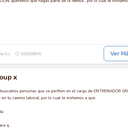
N, queremos que hagas parte de la familia , por lo cual te invitamo
Ver M
ta D.c.
2026/08/05
oup x
o buscamos personas que se perfilen en el cargo de ENTRENADOR G
en tu camino laboral, por lo cual te invitamos a que:
da.
ra q...