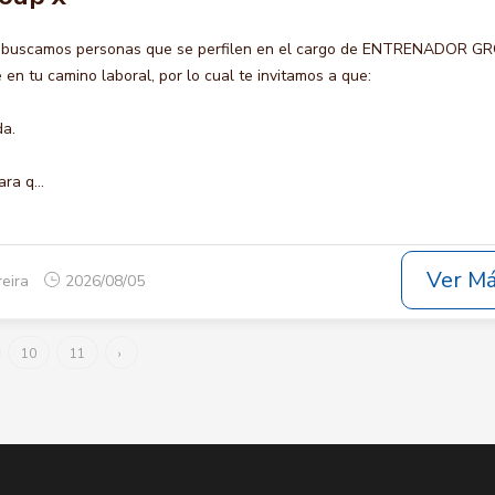
o buscamos personas que se perfilen en el cargo de ENTRENADOR G
en tu camino laboral, por lo cual te invitamos a que:
da.
ra q...
Ver M
reira
2026/08/05
10
11
›