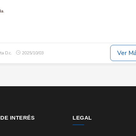
da.
Ver M
ta D.c.
2025/10/03
 DE INTERÉS
LEGAL