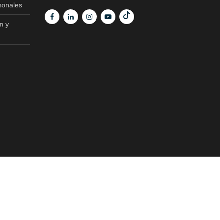
sonales
n y