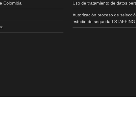
de Colombia
Uso de tratamiento de datos per
Autorización proceso de selecció
estudio de seguridad STAFFING
se
Copyright © 2020 All Rights Reserved.Realizado Por
T3RS