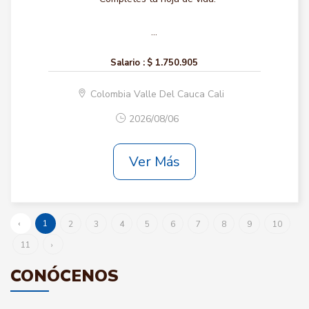
...
Salario :
$ 1.750.905
Colombia Valle Del Cauca Cali
2026/08/06
Ver Más
‹
1
2
3
4
5
6
7
8
9
10
11
›
CONÓCENOS