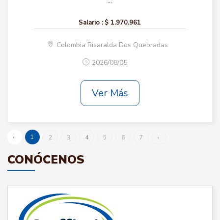
...
Salario :
$ 1.970.961
Colombia Risaralda Dos Quebradas
2026/08/05
Ver Más
‹
1
2
3
4
5
6
7
›
CONÓCENOS