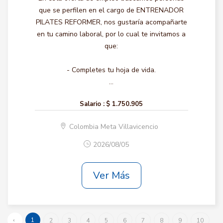
que se perfilen en el cargo de ENTRENADOR
PILATES REFORMER, nos gustaría acompañarte
en tu camino laboral, por lo cual te invitamos a
que:
- Completes tu hoja de vida.
...
Salario :
$ 1.750.905
Colombia Meta Villavicencio
2026/08/05
Ver Más
‹
1
2
3
4
5
6
7
8
9
10