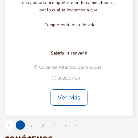
nos gustaría acompañarte en tu camino laboral,
por lo cual te invitamos a que:
- Completes tu hoja de vida.
...
Salario :
a convenir
Colombia Atlantico Barranquilla
2026/07/30
Ver Más
‹
1
2
3
4
5
›