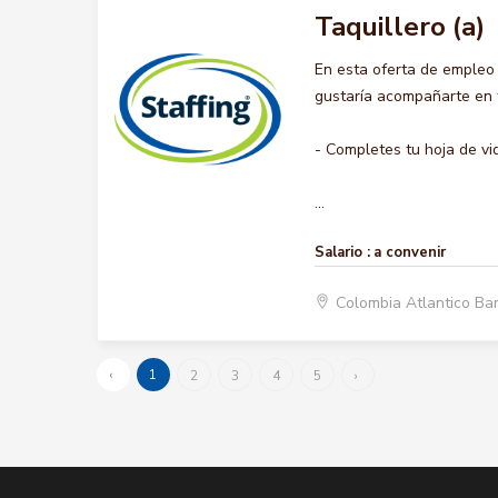
Taquillero (a)
En esta oferta de empleo
gustaría acompañarte en t
- Completes tu hoja de vi
...
Salario :
a convenir
Colombia Atlantico Ba
‹
1
2
3
4
5
›