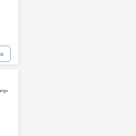
ás
argo