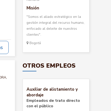
Misión
"Somos el aliado estratégico en la
gestión integral del recurso humano,
enfocado al deleite de nuestros
clientes".
Bogotá
ás
OTROS EMPLEOS
ORA,
Auxiliar de alistamiento y
abordaje
Empleados de trato directo
con el público