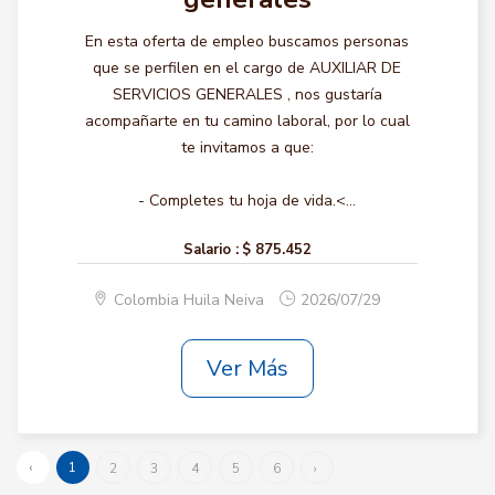
En esta oferta de empleo buscamos personas
que se perfilen en el cargo de AUXILIAR DE
SERVICIOS GENERALES , nos gustaría
acompañarte en tu camino laboral, por lo cual
te invitamos a que:
- Completes tu hoja de vida.<...
Salario :
$ 875.452
Colombia Huila Neiva
2026/07/29
Ver Más
‹
1
2
3
4
5
6
›