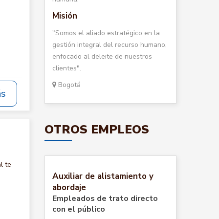
Misión
"Somos el aliado estratégico en la
gestión integral del recurso humano,
enfocado al deleite de nuestros
clientes".
Bogotá
ás
OTROS EMPLEOS
l te
Auxiliar de alistamiento y
abordaje
Empleados de trato directo
con el público