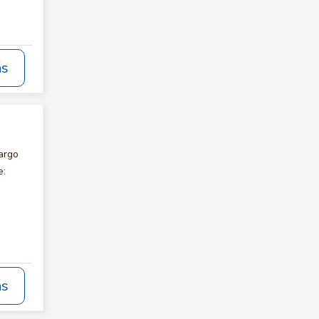
ás
argo
e:
ás