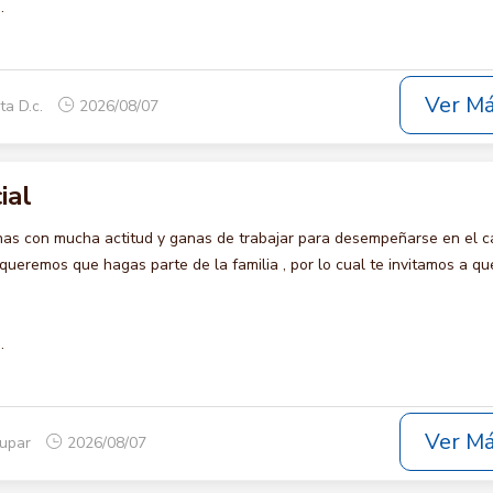
.
Ver M
ta D.c.
2026/08/07
ial
s con mucha actitud y ganas de trabajar para desempeñarse en el c
remos que hagas parte de la familia , por lo cual te invitamos a qu
.
Ver M
dupar
2026/08/07