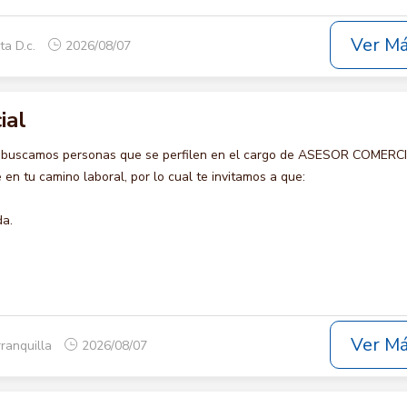
Ver M
ta D.c.
2026/08/07
ial
o buscamos personas que se perfilen en el cargo de ASESOR COMERCI
en tu camino laboral, por lo cual te invitamos a que:
da.
Ver M
rranquilla
2026/08/07