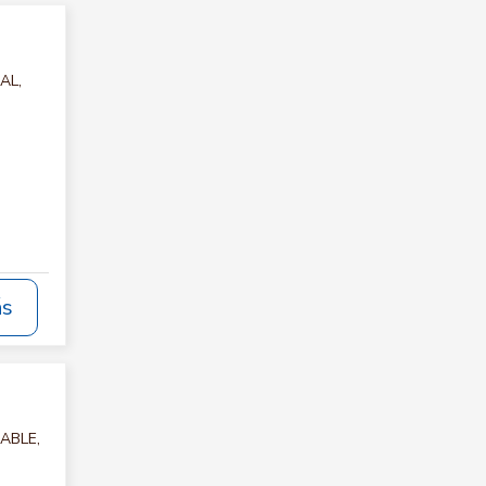
AL,
ás
TABLE,