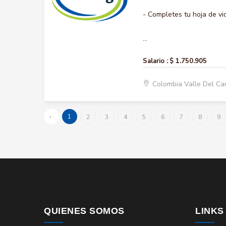
- Completes tu hoja de vi
...
Salario :
$ 1.750.905
Colombia Valle Del Ca
‹
1
2
3
4
5
6
7
8
9
QUIENES SOMOS
LINKS