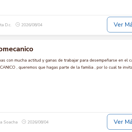
Ver M
ta D.c.
2026/08/04
romecanico
s con mucha actitud y ganas de trabajar para desempeñarse en el c
CO , queremos que hagas parte de la familia , por lo cual te invi
Ver M
ca Soacha
2026/08/04