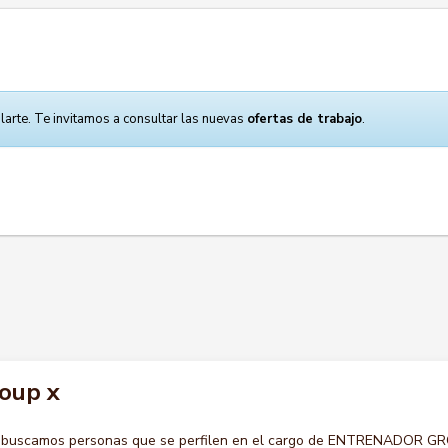
larte. Te invitamos a consultar las nuevas
ofertas de trabajo
.
oup x
o buscamos personas que se perfilen en el cargo de ENTRENADOR G