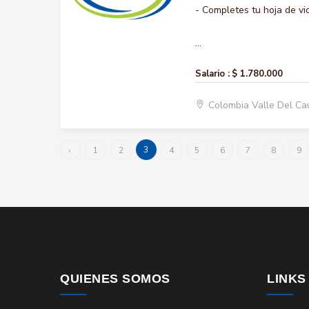
- Completes tu hoja de vi
...
Salario :
$ 1.780.000
Colombia Valle Del Ca
3
‹
1
2
4
5
6
7
8
9
QUIENES SOMOS
LINKS