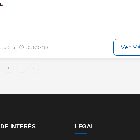
da.
Ver M
uca Cali
2026/07/30
10
11
›
 DE INTERÉS
LEGAL