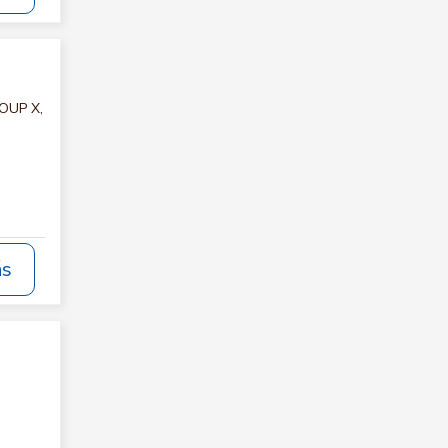
ROUP X,
ás