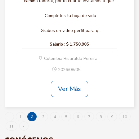
camino laboral, por lo cual te invitamos a que:
- Completes tu hoja de vida.
- Grabes un video perfil para q...
Salario :
$ 1.750.905
Colombia Risaralda Pereira
2026/08/05
Ver Más
2
‹
1
3
4
5
6
7
8
9
10
11
›