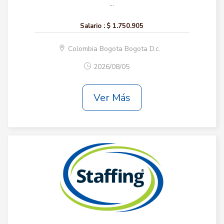
...
Salario :
$ 1.750.905
Colombia Bogota Bogota D.c.
2026/08/05
Ver Más