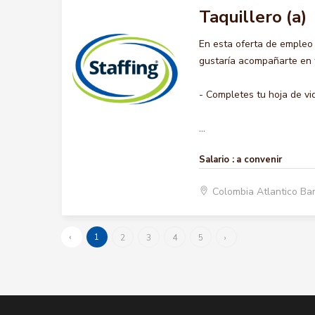
Taquillero (a)
En esta oferta de empleo
gustaría acompañarte en t
- Completes tu hoja de vi
...
Salario :
a convenir
Colombia Atlantico Ba
‹
1
2
3
4
5
›