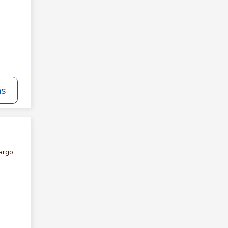
ás
argo