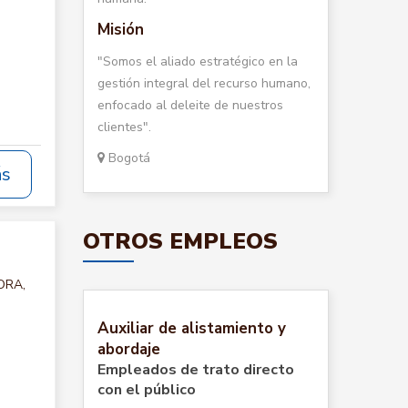
Misión
"Somos el aliado estratégico en la
gestión integral del recurso humano,
enfocado al deleite de nuestros
clientes".
Bogotá
ás
OTROS EMPLEOS
ORA,
Auxiliar de alistamiento y
abordaje
Empleados de trato directo
con el público