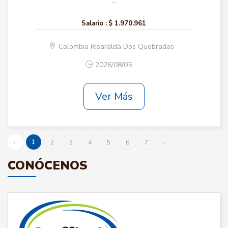
...
Salario :
$ 1.970.961
Colombia Risaralda Dos Quebradas
2026/08/05
Ver Más
‹
1
2
3
4
5
6
7
›
CONÓCENOS