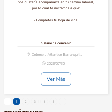
nos gustaría acompañarte en tu camino laboral,
por lo cual te invitamos a que:
- Completes tu hoja de vida.
...
Salario :
a convenir
Colombia Atlantico Barranquilla
2026/07/30
Ver Más
‹
1
2
3
4
5
›