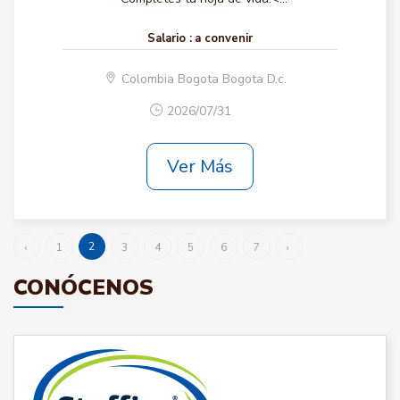
Salario :
a convenir
Colombia Bogota Bogota D.c.
2026/07/31
Ver Más
2
‹
1
3
4
5
6
7
›
CONÓCENOS