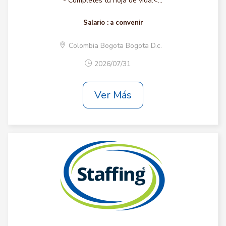
- Completes tu hoja de vida.<...
Salario :
a convenir
Colombia Bogota Bogota D.c.
2026/07/31
Ver Más