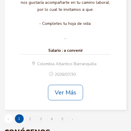
nos gustaría acompañarte en tu camino laboral,
por lo cual te invitamos a que:
- Completes tu hoja de vida.
...
Salario :
a convenir
Colombia Atlantico Barranquilla
2026/07/30
Ver Más
‹
1
2
3
4
5
›