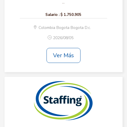
...
Salario :
$ 1.750.905
Colombia Bogota Bogota D.c.
2026/08/05
Ver Más