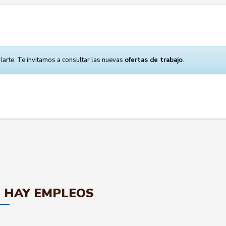
larte. Te invitamos a consultar las nuevas
ofertas de trabajo
.
 HAY EMPLEOS