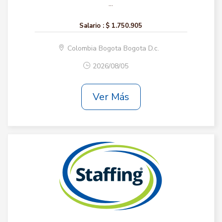
...
Salario :
$ 1.750.905
Colombia Bogota Bogota D.c.
2026/08/05
Ver Más